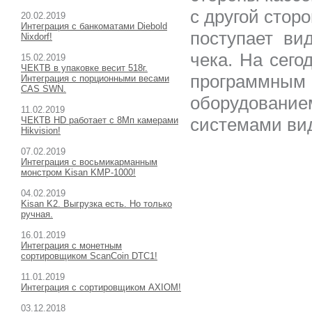
с другой стор
20.02.2019
Интеграция с банкоматами Diebold
поступает ви
Nixdorf!
чека. На сег
15.02.2019
ЧЕКТВ в упаковке весит 518г.
програ
Интеграция с порционными весами
CAS SWN.
оборудовани
11
.02.2019
системами ви
ЧЕКТВ HD работает с 8Мп камерами
Hikvision!
07.02.2019
Интеграция с восьмикарманным
монстром Kisan KMP-1000!
04.02.2019
Kisan K2. Выгрузка есть. Но только
ручная.
16.01.2019
Интеграция с монетным
сортировщиком ScanCoin DTC1!
11.01.2019
Интеграция с сортировщиком AXIOM!
03.12.2018