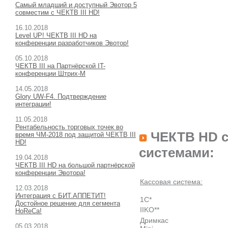
Самый младший и доступный Эвотор 5
совместим с ЧЕКТВ III HD!
16.10.2018
Level UP! ЧЕКТВ III HD на
конференции разработчиков Эвотор!
05.10.2018
ЧЕКТВ III на Партнёрской IT-
конференции Штрих-М
14.05.2018
Glory UW-F4. Подтверждение
интеграции!
11.05.2018
Рентабельность торговых точек во
ЧЕКТВ HD с
время ЧМ-2018 под защитой ЧЕКТВ III
HD!
системами:
19.04.2018
ЧЕКТВ III HD на большой партнёрской
конференции Эвотора!
Кассовая система:
12.03.2018
Интеграция с БИТ.АППЕТИТ!
1C*
Достойное решение для сегмента
IIKO**
HoReCa!
Дримкас
05.03.2018