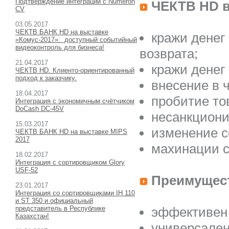
Подтверждение интеграции с Numeron
ЧЕКТВ HD в
CV
03
.05.2017
ЧЕКТВ БАНК HD на выставке
кражи денег
«Комус-2017»: доступный событийный
видеоконтроль для бизнеса!
возврата;
21
.04.2017
кражи денег
ЧЕКТВ HD. Клиенто-ориентированный
подход к заказчику.
внесение в ч
18
.04.2017
пробитие тов
Интеграция с экономичным счётчиком
DoCash DC-45V
несанкциони
15
.03.2017
изменение с
ЧЕКТВ БАНК HD на выставке MIPS
2017
махинации с
18
.02.2017
Интеграция с сортировщиком Glory
USF-52
Преимущес
23
.01.2017
Интеграция со сортировщиками IH 110
и ST 350 и официальный
представитель в Республике
эффективен 
Казахстан!
универсален