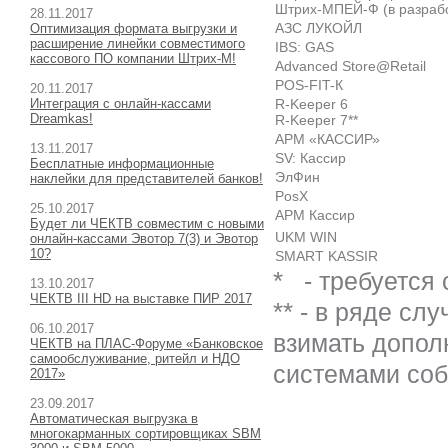
Штрих-МПЕЙ-Ф (в разрабо
28.11.2017
АЗС ЛУКОЙЛ
Оптимизация формата выгрузки и
расширение линейки совместимого
IBS: GAS
кассового ПО компании Штрих-М!
Advanced Store@Retail
POS-FIT-К
20.11.2017
Интеграция с онлайн-кассами
R-Keeper 6
Dreamkas!
R-Keeper 7**
АРМ «КАССИР»
13.11.2017
SV: Кассир
Бесплатные информационные
ЭлФин
наклейки для представителей банков!
PosX
25.10.2017
АРМ Кассир
Будет ли ЧЕКТВ совместим с новыми
UKM WIN
онлайн-кассами Эвотор 7(3) и Эвотор
10?
SMART KASSIR
*
- требуется
13.10.2017
ЧЕКТВ III HD на выставке ПИР 2017
**
- в ряде сл
06.10.2017
взимать допол
ЧЕКТВ на ПЛАС-Форуме «Банковское
самообслуживание, ритейл и НДО
системами соб
2017»
23.09.2017
Автоматическая выгрузка в
многокарманных сортировщиках SBM