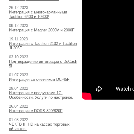
26.12.2023
Интеграция с многокарманными
Tactilion 6400 и 10800!
09.12.2023
Интеграция с Magner 2000V и 2000F
19.11.2023
Интеграция с Tactilion 2102 и Tactilion
JL206F
03.10.2023
Подтверждение интеграции с DoCash
5!
01.07.2023
Интеграция со счётчиком DC-45F!
29.04.2022
Интеграция с продуктами 1С.
Особенности. Услуги по настройке.
26.04.2022
Интеграция с DORS 820/820F
01.03.2022
ЧЕКТВ III HD на кассах торговых
объектов!