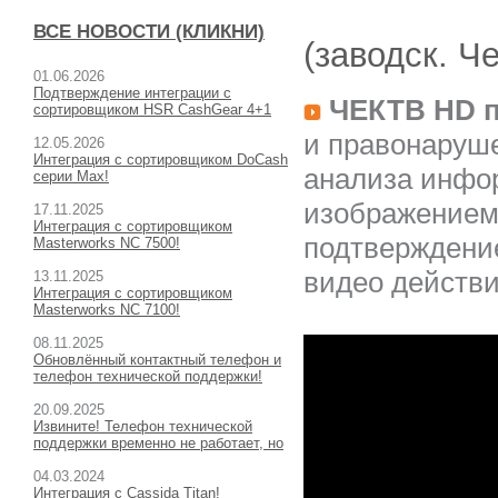
ВСЕ НОВОСТИ (КЛИКНИ)
(
заводск. Ч
01.06.2026
Подтверждение интеграции с
ЧЕКТВ HD п
сортировщиком HSR CashGear 4+1
и правонаруш
12.05.2026
Интеграция с сортировщиком DoCash
анализа инфор
серии Max!
изображением 
17.11.2025
Интеграция с сортировщиком
подтверждени
Masterworks NC 7500!
видео действи
13.11.2025
Интеграция с сортировщиком
Masterworks NC 7100!
08.11.2025
Обновлённый контактный телефон и
телефон технической поддержки!
20.09.2025
Извините! Телефон технической
поддержки временно не работает, но
04.03.2024
Интеграция с Cassida Titan!