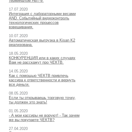
терминалом НВТ-9.
17.07.2020
Интеграция c лабораторными весами
AND. Событийный видеоконтроль
технологических процессов
взвешивания.
10.07.2020
Автоматическая выгрузка в Kisan K2
реализована.
18.05.2020
КОНКУРЕНЦИЯ или в каких случаях
Вам не расскажут про ЧЕКТВ.
14.05.2020
Как с помощью ЧЕКТВ привлечь
кассира к ответственности и вернуть
все деньги.
08.05.2020
Если ты открываешь торговую точку,
ты должен это знать!
01.05.2020
- А мои кассиры не воруют! - Так зачем
же вы покупаете ЧЕКТВ?
27.04.2020