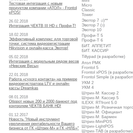
Mini
Тестовая интеграция с новым
Micro
продуктом компании «АТОЛ» - Frontol
Classic
xPOS!
Tower
Эвотор 7
)**
26.02.2018
(2
Эвотор 7 (
)
Интеграция ЧЕКТВ III HD с Профи-Т!
3
Эвотор 10
18.02.2018
Профи-Т 5
Эффективный комплекс для торговой
Профи-Т 6
точки: система видеорегистрации
БИТ. АППЕТИТ
Hikvision и онлайн-касса Эвотор!
БИТ. КАССИР
Tillypad (в разработке)
05.02.2018
Интеграция с модельным рядом весов
Атол РМК
«Невские Весы»
Frontol 5
Frontol xPOS (в разработк
22.01.2018
Frontol Simple (в разработ
Работа «сухого контакта» на примере
УКМ 2
видеорегистратора LTV и онлайн-
УКМ 4
кассы Dreamkas
Штрих-М: Кассир 2
08.01.2018
Штрих-М: Кассир 5
Оборот новых 200 и 2000 банкнот под
ILEXX: RTfront 5.0
контролем ЧЕКТВ БАНК HD!
Штрих-М: Розничная торг
Штрих-М: Официант
01.12.2017
Штрих-М: Бармен
Новость "Новый инструмент
Штрих-MiniPOS
увеличения рентабельности Вашего
Штрих-LightPOS
бизнеса от ГК «Штрих-М» и ГК «НЛБ»"
Штрих-TAB (в разработке)