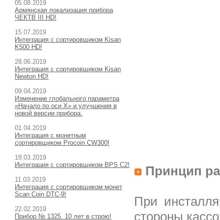
05.08.2019
Армянская локализация прибора
ЧЕКТВ III HD!
15.07.2019
Интеграция с сортировщиком Kisan
K500 HD!
28.06.2019
Интеграция с сортировщиком Kisan
Newton HD!
09.04.2019
Изменение глобального параметра
«Начало по оси X» и улучшения в
новой версии прибора.
01.04.2019
Интеграция с монетным
сортировщиком Procoin CW300!
18.03.2019
Интеграция с сортировщиком BPS C2!
Принцип р
11.03.2019
Интеграция с сортировщиком монет
Scan Coin DTC-9!
При инсталля
22.02.2019
стороны кассо
Прибор № 1325. 10 лет в строю!