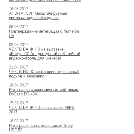
16
.06.2017
AHD/TVI/CVI: Масштабируемые
системы видеонаблюдения
06
.06.2017
Подтверждение интеграции с Numeron
CV
03
.05.2017
ЧЕКТВ БАНК HD на выставке
«Комус-2017»: доступный событийный
видеоконтроль для бизнеса!
21
.04.2017
ЧЕКТВ HD. Клиенто-ориентированный
подход к заказчику.
18
.04.2017
Интеграция с экономичным счётчиком
DoCash DC-45V
15
.03.2017
ЧЕКТВ БАНК HD на выставке MIPS
2017
18
.02.2017
Интеграция с сортировщиком Glory
USF-52