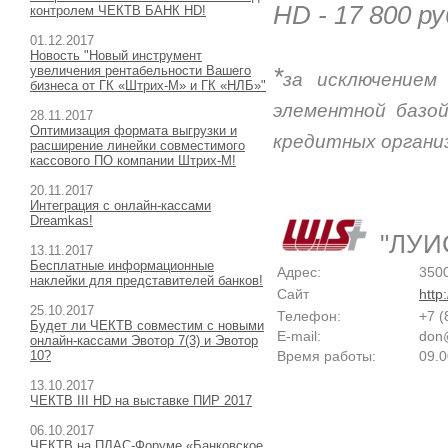
HD - 17 800
ру
контролем ЧЕКТВ БАНК HD!
01.12.2017
Новость "Новый инструмент
*
увеличения рентабельности Вашего
за исключением
бизнеса от ГК «Штрих-М» и ГК «НЛБ»"
элементной базой
28.11.2017
Оптимизация формата выгрузки и
кредитных органи
расширение линейки совместимого
кассового ПО компании Штрих-М!
20.11.2017
Интеграция с онлайн-кассами
Dreamkas!
"
ЛУИ
13.11.2017
Бесплатные информационные
Адрес:
3500
наклейки для представителей банков!
Сайт
http
25.10.2017
Телефон:
+7 (
Будет ли ЧЕКТВ совместим с новыми
E-mail:
don
онлайн-кассами Эвотор 7(3) и Эвотор
10?
Время работы:
09.0
13.10.2017
ЧЕКТВ III HD на выставке ПИР 2017
06.10.2017
ЧЕКТВ на ПЛАС-Форуме «Банковское